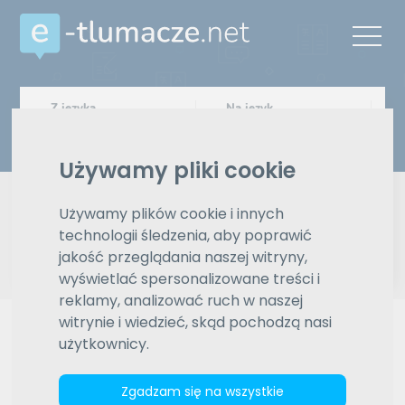
Z języka
Na język
Wybierz język
Wybierz język
Używamy pliki cookie
Typ tłumaczenia
Pisemne czy ustne
Używamy plików cookie i innych
technologii śledzenia, aby poprawić
Znajdź tłumacza
jakość przeglądania naszej witryny,
wyświetlać spersonalizowane treści i
Wyszukiwanie zaawansowane
reklamy, analizować ruch w naszej
witrynie i wiedzieć, skąd pochodzą nasi
Reklama
użytkownicy.
Zgadzam się na wszystkie
ZAMÓW REKLAMĘ W TYM MIEJSCU