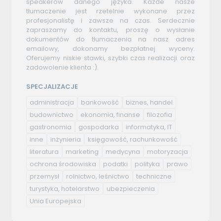
speakerów danego języka. Każde nasze
tłumaczenie jest rzetelnie wykonane przez
profesjonalistę i zawsze na czas. Serdecznie
zapraszamy do kontaktu, proszę o wysłanie
dokumentów do tłumaczenia na nasz adres
emailowy, dokonamy bezpłatnej wyceny.
Oferujemy niskie stawki, szybki czas realizacji oraz
zadowolenie klienta :).
SPECJALIZACJE
administracja
bankowość
biznes, handel
budownictwo
ekonomia, finanse
filozofia
gastronomia
gospodarka
informatyka, IT
inne
inżynieria
księgowość, rachunkowość
literatura
marketing
medycyna
motoryzacja
ochrona środowiska
podatki
polityka
prawo
przemysł
rolnictwo, leśnictwo
techniczne
turystyka, hotelarstwo
ubezpieczenia
Unia Europejska