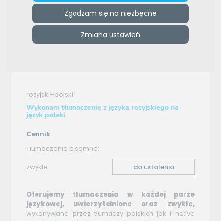
Zgadzam się na niezbędne
e-tlumacze.net
>
Language Partner
>
Oferta tłumaczenia -
rosyjski–polski
Zmiana ustawień
Oferta tłumaczenia
rosyjski–polski
Wykonam tłumaczenie z języka rosyjskiego na
język polski
Cennik
Tłumaczenia pisemne:
zwykłe
do ustalenia
Oferujemy tłumaczenia w każdej parze
językowej, uwierzytelnione oraz zwykłe,
wykonywane przez tłumaczy polskich jak i native