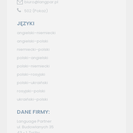
biuro@langpar.pl
502
(Pokaż)
JĘZYKI
angielski–niemiecki
angielski–polski
niemiecki–polski
polski–angielski
polski–niemiecki
polski–rosyjski
polski–ukraiński
rosyjski–polski
ukraiński–polski
DANE FIRMY:
Language Partner
ul. Budowlanych 35
43 - 1, Tychy