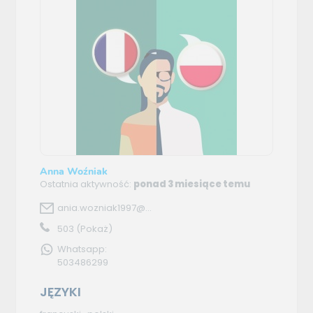
Anna Woźniak
Ostatnia aktywność:
ponad 3 miesiące temu
ania.wozniak1997@...
503
(Pokaż)
Whatsapp:
503486299
JĘZYKI