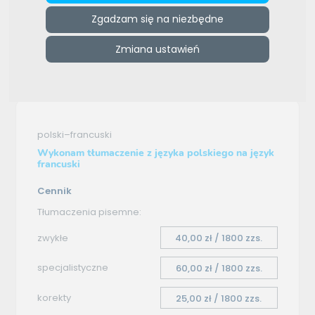
Zgadzam się na niezbędne
e-tlumacze.net
>
Anna Woźniak
>
Oferta tłumaczenia -
polski–francuski
Zmiana ustawień
Oferta tłumaczenia
polski–francuski
Wykonam tłumaczenie z języka polskiego na język
francuski
Cennik
Tłumaczenia pisemne:
zwykłe
40,00 zł / 1800 zzs.
specjalistyczne
60,00 zł / 1800 zzs.
korekty
25,00 zł / 1800 zzs.