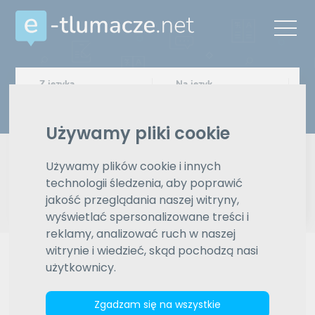
Z języka
Na język
Wybierz język
Wybierz język
Używamy pliki cookie
Typ tłumaczenia
Pisemne czy ustne
Używamy plików cookie i innych
technologii śledzenia, aby poprawić
Znajdź tłumacza
jakość przeglądania naszej witryny,
wyświetlać spersonalizowane treści i
Wyszukiwanie zaawansowane
reklamy, analizować ruch w naszej
witrynie i wiedzieć, skąd pochodzą nasi
Reklama
użytkownicy.
Zgadzam się na wszystkie
ZAMÓW REKLAMĘ W TYM MIEJSCU