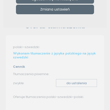
Zmiana ustawień
e-tlumacze.net
>
Anna Derda
>
Oferta tłumaczenia -
polski–szwedzki
Oferta tłumaczenia
polski–szwedzki
Wykonam tłumaczenie z języka polskiego na język
szwedzki
Cennik
Tłumaczenia pisemne:
zwykłe
do ustalenia
Oferuje tłumaczenia polski-szwedzki-polski.