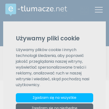
Z języka
Na język
Wybierz język
Wybierz język
Używamy pliki cookie
Typ tłumaczenia
Używamy plików cookie i innych
Pisemne czy ustne
technologii śledzenia, aby poprawić
jakość przeglądania naszej witryny,
Znajdź tłumacza
wyświetlać spersonalizowane treści i
reklamy, analizować ruch w naszej
Wyszukiwanie zaawansowane
witrynie i wiedzieć, skąd pochodzą nasi
użytkownicy.
Reklama
Zgadzam się na wszystkie
ZAMÓW REKLAMĘ W TYM MIEJSCU
Zgadzam się na niezbędne