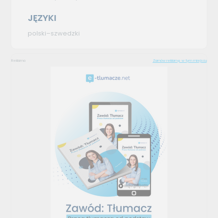
JĘZYKI
polski–szwedzki
Reklama
Zamów reklamę w tym miejscu