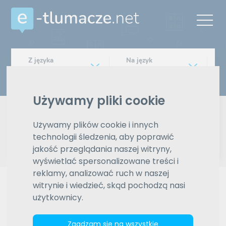
Z języka
Na język
Wybierz język
Wybierz język
Typ tłumaczenia
Używamy pliki cookie
Pisemne czy ustne
Używamy plików cookie i innych
Znajdź tłumacza
technologii śledzenia, aby poprawić
jakość przeglądania naszej witryny,
wyświetlać spersonalizowane treści i
Wyszukiwanie zaawansowane
reklamy, analizować ruch w naszej
witrynie i wiedzieć, skąd pochodzą nasi
Reklama
użytkownicy.
ZAMÓW REKLAMĘ W TYM MIEJSCU
Zgadzam się na wszystkie