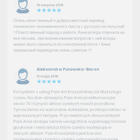
16 sierpnia 2018
Очень качественный и добросовестный перевод
техническо-экономического текста с русского на польский
! Ответственный подход к работе ,Анна всегда отвечала на
все письма , при возникновении вопросов с ней всегда
можно было связаться по электронной почте ! Анна
прекрасный переводчик очень советую !!!
Aleksandra Pulawska-Baron
13 maja 2018
Korzystam z uslug Pani Ani Kruszyńskiej od dluższego
czasu. Na stan dzisiejszy Pani Ania przetłumaczyla
okolo 70 różnych aktow cywilych moich przodkow.
Tymaczenia sa wykonane dokładnie, profesjonalnie i w
expressowym tempie. Przy niektórych documentach
Pani Ania dodaje cenne uwagi które wyjaśniają różnice
językowe i nieścisłości które czesto wystepuja w
starych aktach. Pani Kruszyńska jest bardzo
profesjonalna i bardzo szybko odpowiada na moje