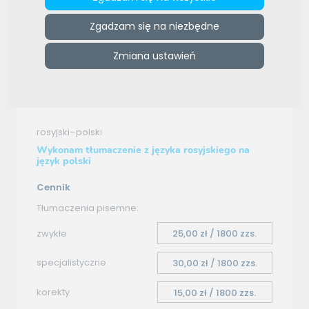
Zgadzam się na niezbędne
e-tlumacze.net
>
Anna Kruszyńska
>
Oferta tłumaczenia -
rosyjski–polski
Zmiana ustawień
Oferta tłumaczenia
rosyjski–polski
Wykonam tłumaczenie z języka rosyjskiego na
język polski
Cennik
Tłumaczenia pisemne:
zwykłe
25,00 zł / 1800 zzs.
specjalistyczne
30,00 zł / 1800 zzs.
korekty
15,00 zł / 1800 zzs.