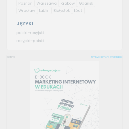
Poznań
Warszawa
Kraków
Gdańsk
Wrocław
Lublin
Białystok
Łódź
JĘZYKI
polski–rosyjski
rosyjski–polski
Reklama
Zamów reklamę w tym miejscu