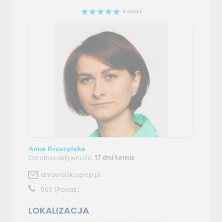
6 opinii
Anna Kruszyńska
Ostatnia aktywność:
17 dni temu
aniawolska@op.pl
500
(Pokaż)
LOKALIZACJA