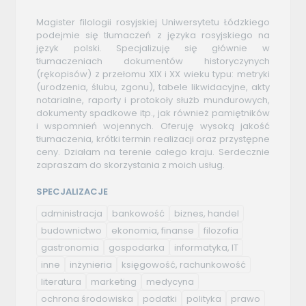
Magister filologii rosyjskiej Uniwersytetu Łódzkiego
podejmie się tłumaczeń z języka rosyjskiego na
język polski. Specjalizuję się głównie w
tłumaczeniach dokumentów historyczynych
(rękopisów) z przełomu XIX i XX wieku typu: metryki
(urodzenia, ślubu, zgonu), tabele likwidacyjne, akty
notarialne, raporty i protokoły służb mundurowych,
dokumenty spadkowe itp., jak również pamiętników
i wspomnień wojennych. Oferuję wysoką jakość
tłumaczenia, krótki termin realizacji oraz przystępne
ceny. Działam na terenie całego kraju. Serdecznie
zapraszam do skorzystania z moich usług.
SPECJALIZACJE
administracja
bankowość
biznes, handel
budownictwo
ekonomia, finanse
filozofia
gastronomia
gospodarka
informatyka, IT
inne
inżynieria
księgowość, rachunkowość
literatura
marketing
medycyna
ochrona środowiska
podatki
polityka
prawo