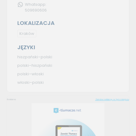
Whatsapp:
509690606
LOKALIZACJA
Kraków
JĘZYKI
hiszpański–polski
polski–hiszpański
polski–włoski
włoski–polski
Reklama
Zamów reklamę w tym miejscu