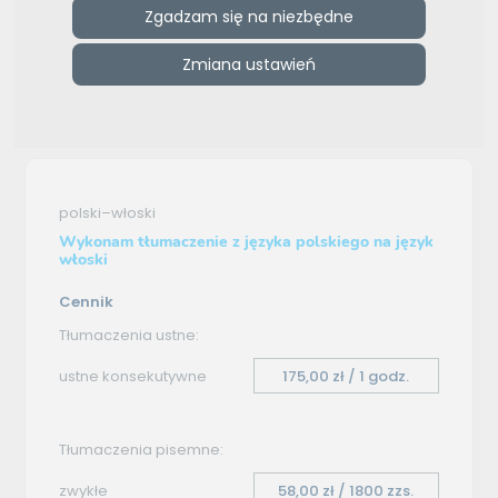
Zgadzam się na niezbędne
e-tlumacze.net
>
ALDONA PARTYKA
>
Oferta tłumaczenia -
Zmiana ustawień
polski–włoski
Oferta tłumaczenia
polski–włoski
Wykonam tłumaczenie z języka polskiego na język
włoski
Cennik
Tłumaczenia ustne:
ustne konsekutywne
175,00 zł / 1 godz.
Tłumaczenia pisemne:
zwykłe
58,00 zł / 1800 zzs.