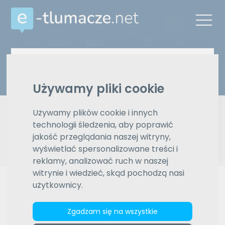
Z języka
Na język
Wybierz język
Wybierz język
Używamy pliki cookie
Typ tłumaczenia
Pisemne czy ustne
Używamy plików cookie i innych
technologii śledzenia, aby poprawić
Znajdź tłumacza
jakość przeglądania naszej witryny,
wyświetlać spersonalizowane treści i
reklamy, analizować ruch w naszej
Wyszukiwanie zaawansowane
witrynie i wiedzieć, skąd pochodzą nasi
użytkownicy.
Reklama
Zgadzam się na wszystkie
ZAMÓW REKLAMĘ W TYM MIEJSCU