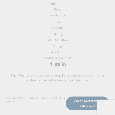
Zlecenia
Blog
Reklama
Pomoc
Kontakt
Oferty
Dla tłumaczy
O nas
Regulamin
Polityka prywatności
Typy tłumaczeń:
zwykłe
,
specjalistyczne
,
uwierzytelnione
,
ustne konsekutywne
i
symultaniczne
Copyright © 2009 - 2026
e-tlumacze.net
. All rights
Zmień preferencje
reserved.
ciasteczek